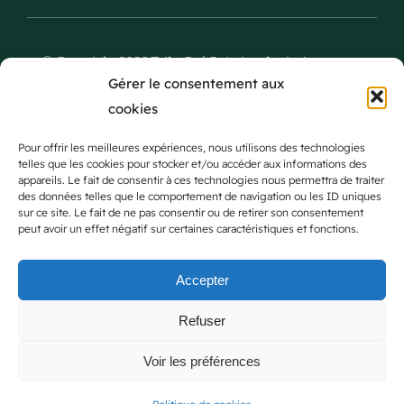
© Copyright 2026 Tsiky Be | Création du site internet et
Gérer le consentement aux
infogérance par
Reunioweb
|
Mentions Légales
-
CGU
-
cookies
Confidentialité
-
Cookies
Ce site a été financé par l’Union Européenne
Pour offrir les meilleures expériences, nous utilisons des technologies
telles que les cookies pour stocker et/ou accéder aux informations des
dans le cadre du programme FEDER-FSE+
appareils. Le fait de consentir à ces technologies nous permettra de traiter
Réunion dont l’Autorité de gestion est la
des données telles que le comportement de navigation ou les ID uniques
sur ce site. Le fait de ne pas consentir ou de retirer son consentement
Région Réunion. L’Europe s’engage à La
peut avoir un effet négatif sur certaines caractéristiques et fonctions.
Réunion avec le fonds FEDER et le
Kap
Numérik
.
Accepter
Refuser
Voir les préférences